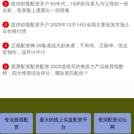
​提供炒股配资开户 60年代，18岁的马英九与父母的一张
2
合影，母亲脸上透露出一丝骄傲
​提供炒股配资开户 2025年12月14日全国主要批发市场土
3
豆价格行情
​正规配资网 39集谍战大剧来袭，于和伟、王丽坤、张志
4
坚领衔，连环计中计
​股票配资配资配资 2025值得买的免疫力产品推荐指数
5
榜：四大维度综合评分，哪款更匹配你？
专业股票配
最大的线上实盘配资平
资深配资论坛
资
台
网