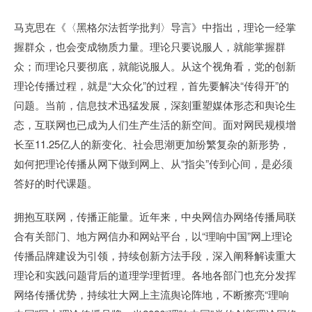
马克思在《〈黑格尔法哲学批判〉导言》中指出，理论一经掌
握群众，也会变成物质力量。理论只要说服人，就能掌握群
众；而理论只要彻底，就能说服人。从这个视角看，党的创新
理论传播过程，就是“大众化”的过程，首先要解决“传得开”的
问题。当前，信息技术迅猛发展，深刻重塑媒体形态和舆论生
态，互联网也已成为人们生产生活的新空间。面对网民规模增
长至11.25亿人的新变化、社会思潮更加纷繁复杂的新形势，
如何把理论传播从网下做到网上、从“指尖”传到心间，是必须
答好的时代课题。
拥抱互联网，传播正能量。近年来，中央网信办网络传播局联
合有关部门、地方网信办和网站平台，以“理响中国”网上理论
传播品牌建设为引领，持续创新方法手段，深入阐释解读重大
理论和实践问题背后的道理学理哲理。各地各部门也充分发挥
网络传播优势，持续壮大网上主流舆论阵地，不断擦亮“理响