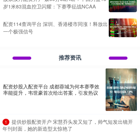
岁1米83混血控卫闪耀：下赛季征战NCAA
配资114查询平台 深圳、香港楼市同涨！释放出
一个极强信号
推荐资讯
配资炒股入配资平台 成都蓉城为何本赛季效
率能提升，韦世豪首次给出答案，引发热议
​提供炒股配资开户 宋慧乔头发又短了，帅气短发出镜开
1
年刊封面，她的新造型太惊艳了