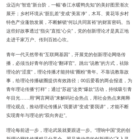
业迈向“智造”新台阶，一幅“春江水暖鸭先知”的美好图景渐次
展开；乡村环境从“脏乱差”变成“美富净”，木耳、黄花等乡村
特色产业蓬勃发展，不断解锁“何以共同富裕”的财富密码。当
这些好故事透过“指尖”直抵“心尖”，党的创新理论才是真正地
走进千家万户、传到百姓心坎。
青年一代天然带有“互联网基因”，开展党的创新理论网络传
播，必须当好青年的理论“翻译官”。跳出“说教”的方式，祛除
理论的“涩度”，理论传播才能持续“圈粉”青年。不靠说教靠故
事，给理论传播破圈提供有效路径；00后爱看的两会报道，为
青年理论传播“打样”；通过“苏超”这类“爆款”活动，持续吸引青
年目光……用“网言网语”来解码社会热点，用社会热点来阐释
理论观点，推动理论传播从“我要讲”变成“要我讲”，才能不断
实现青年与理论的“双向奔赴”。
理论每前进一步，理论武装就要跟进一步。“理响中国”党的创
新理论网络传播精品分享会，照见推动党的创新理论“飞入寻