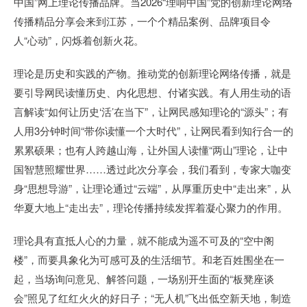
中国”网上理论传播品牌。当2026“理响中国”党的创新理论网络
传播精品分享会来到江苏，一个个精品案例、品牌项目令
人“心动”，闪烁着创新火花。
理论是历史和实践的产物。推动党的创新理论网络传播，就是
要引导网民读懂历史、内化思想、付诸实践。有人用生动的语
言解读“如何让历史‘活’在当下”，让网民感知理论的“源头”；有
人用3分钟时间“带你读懂一个大时代”，让网民看到知行合一的
累累硕果；也有人跨越山海，让外国人读懂“两山”理论，让中
国智慧照耀世界……透过此次分享会，我们看到，专家大咖变
身“思想导游”，让理论通过“云端”，从厚重历史中“走出来”，从
华夏大地上“走出去”，理论传播持续发挥着凝心聚力的作用。
理论具有直抵人心的力量，就不能成为遥不可及的“空中阁
楼”，而要具象化为可感可及的生活细节。和老百姓围坐在一
起，当场询问意见、解答问题，一场别开生面的“板凳座谈
会”照见了红红火火的好日子；“无人机”飞出低空新天地，制造