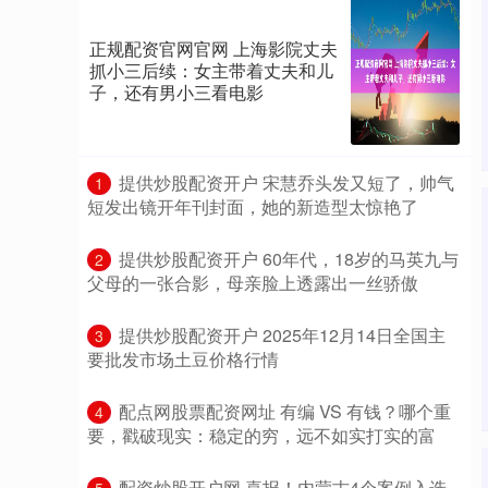
正规配资官网官网 上海影院丈夫
抓小三后续：女主带着丈夫和儿
子，还有男小三看电影
​提供炒股配资开户 宋慧乔头发又短了，帅气
1
短发出镜开年刊封面，她的新造型太惊艳了
​提供炒股配资开户 60年代，18岁的马英九与
2
父母的一张合影，母亲脸上透露出一丝骄傲
​提供炒股配资开户 2025年12月14日全国主
3
要批发市场土豆价格行情
​配点网股票配资网址 有编 VS 有钱？哪个重
4
要，戳破现实：稳定的穷，远不如实打实的富
​配资炒股开户网 喜报！内蒙古4个案例入选
5