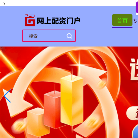
-->
首页
专