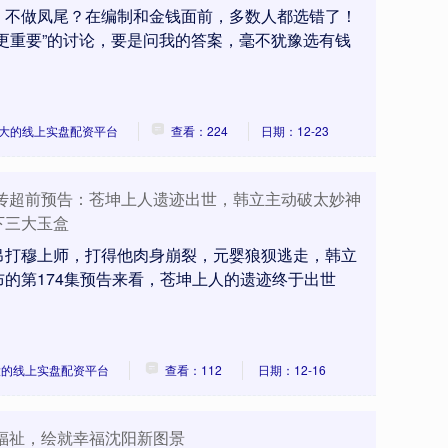
，不做凤尾？在编制和金钱面前，多数人都选错了！
更重要”的讨论，要是问我的答案，毫不犹豫选有钱
大的线上实盘配资平台
查看：224
日期：12-23
仙传超前预告：苍坤上人遗迹出世，韩立主动破太妙神
下三大玉盒
吊打穆上师，打得他肉身崩裂，元婴狼狈逃走，韩立
的第174集预告来看，苍坤上人的遗迹终于出世
大的线上实盘配资平台
查看：112
日期：12-16
福祉，绘就幸福沈阳新图景