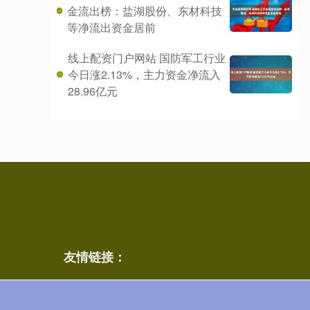
金流出榜：盐湖股份、东材科技
等净流出资金居前
线上配资门户网站 国防军工行业
今日涨2.13%，主力资金净流入
28.96亿元
友情链接：