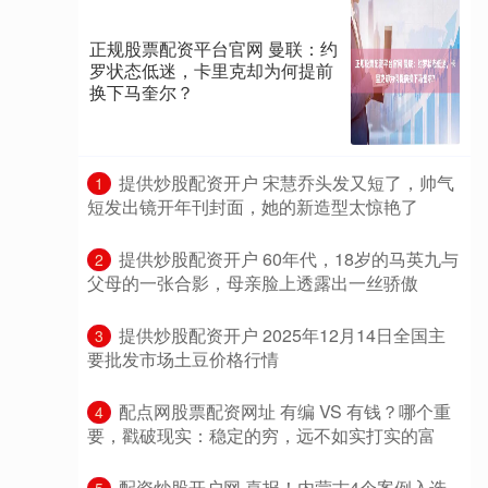
正规股票配资平台官网 曼联：约
罗状态低迷，卡里克却为何提前
换下马奎尔？
​提供炒股配资开户 宋慧乔头发又短了，帅气
1
短发出镜开年刊封面，她的新造型太惊艳了
​提供炒股配资开户 60年代，18岁的马英九与
2
父母的一张合影，母亲脸上透露出一丝骄傲
​提供炒股配资开户 2025年12月14日全国主
3
要批发市场土豆价格行情
​配点网股票配资网址 有编 VS 有钱？哪个重
4
要，戳破现实：稳定的穷，远不如实打实的富
​配资炒股开户网 喜报！内蒙古4个案例入选
5