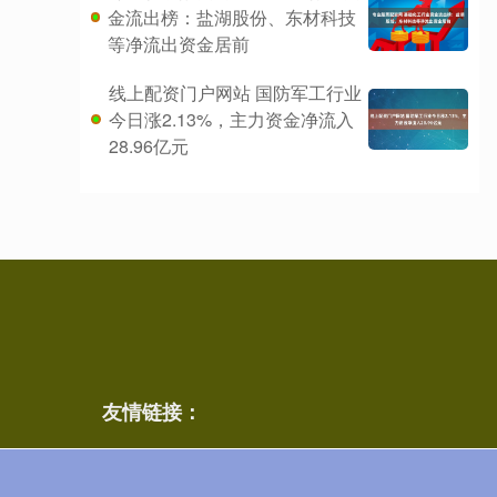
金流出榜：盐湖股份、东材科技
等净流出资金居前
线上配资门户网站 国防军工行业
今日涨2.13%，主力资金净流入
28.96亿元
友情链接：