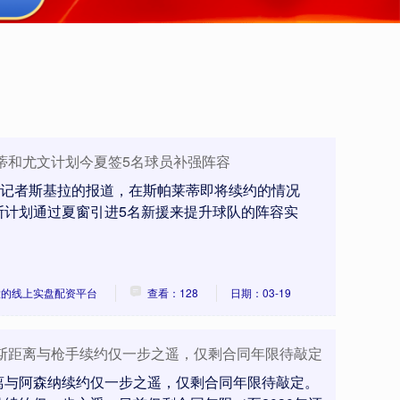
蒂和尤文计划今夏签5名球员补强阵容
利记者斯基拉的报道，在斯帕莱蒂即将续约的情况
斯计划通过夏窗引进5名新援来提升球队的阵容实
大的线上实盘配资平台
查看：128
日期：03-19
赖斯距离与枪手续约仅一步之遥，仅剩合同年限待敲定
离与阿森纳续约仅一步之遥，仅剩合同年限待敲定。