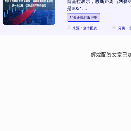
斯基拉表示，赖斯距离与阿森纳
是2031....
配资正规炒股理财
来源：金十配资
分类：
辉煌配资文章已