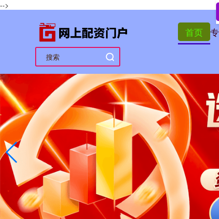
-->
首页
专