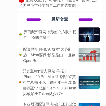
全国中小学科学教育工作优秀案例
最新文章
券商配资官网 被误伤的A股：韧
性、预期与底气
配资网址 降低“AI成本”大势所
趋！Meta要做“模型路由”，复刻
OpenRouter
配资宝app官方网站 早报｜
iPhone 20 Pro Max或搭载约7英
寸屏幕/曝小米上调今年手机出货
目标至1.1亿部/Gemini 3.6 Flash
发布,输出Token减少17%
专业股票配资网 基础化工行业资