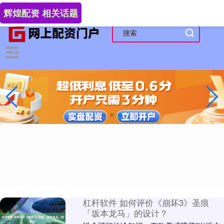
-->
辉煌配资 相关话题
杠杆软件 如何评价《崩坏3》圣痕
「坂本龙马」的设计？