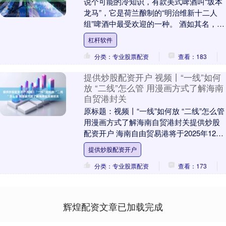
说个可能的冷知识，有款美式啤酒叫“坂本
龙马”，它是荷兰酿制的“明治维新十二人
组”啤酒中最受欢迎的一种。 酒如其名，
【龙马1865】的外包装上真有个【男
杠杆软件
人】！ 稍....
分类：专业股票配资
查看：183
提供炒股配资开户 视频丨“一线”如何
放 “二线”怎么管 用漫画方式了解海南
自贸港封关
原标题：视频丨“一线”如何放 “二线”怎么管
用漫画方式了解海南自贸港封关提供炒股
配资开户 海南自由贸易港将于2025年12月
18日正式启动全岛封关运作。 封关....
提供炒股配资开户
分类：专业股票配资
查看：173
辉煌配资文章已加载完成